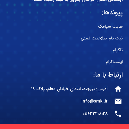
پیوندها:
سایت سپامک
ثبت نام صلاحیت ایمنی
تلگرام
اینستاگرام
ارتباط با ما:
home
آدرس: بیرجند، ابتدای خیابان معلم، پلاک 19
mail
info@smkj.ir
phone
05632218128