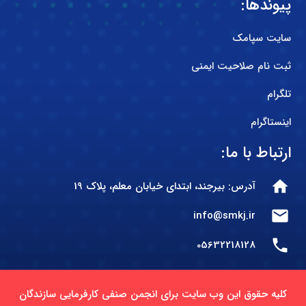
پیوندها:
سایت سپامک
ثبت نام صلاحیت ایمنی
تلگرام
اینستاگرام
ارتباط با ما:
home
آدرس: بیرجند، ابتدای خیابان معلم، پلاک 19
mail
info@smkj.ir
phone
05632218128
کلیه حقوق این وب سایت برای انجمن صنفی کارفرمایی سازندگان