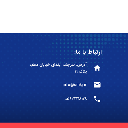
ارتباط با ما:
آدرس: بیرجند، ابتدای خیابان معلم،
home
پلاک 19
mail
info@smkj.ir
phone
05632218128