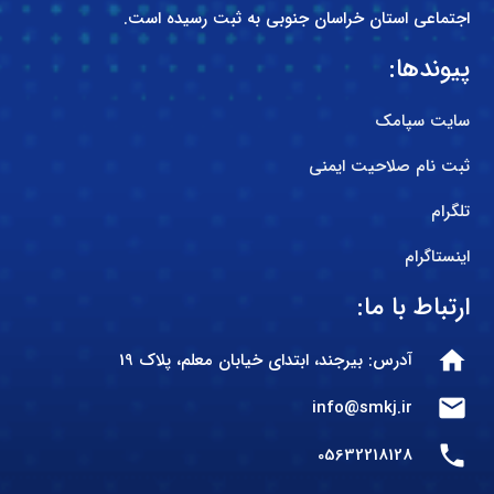
اجتماعی استان خراسان جنوبی به ثبت رسیده است.
پیوندها:
سایت سپامک
ثبت نام صلاحیت ایمنی
تلگرام
اینستاگرام
ارتباط با ما:
home
آدرس: بیرجند، ابتدای خیابان معلم، پلاک 19
mail
info@smkj.ir
phone
05632218128