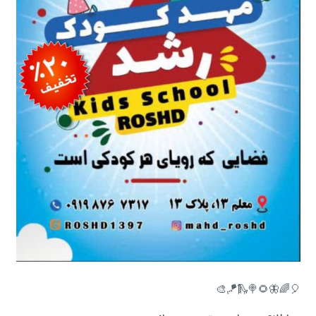
🎈🌈🦋🌻🍭🛝🪁🎨