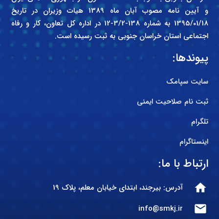
و آیین نامه مصوب آبان ماه 1389 هیات وزیران در تاریخ
1395/01/18 به شماره 138-3/2-12 در اداره کل تعاون، کار و رفاه
اجتماعی استان خراسان جنوبی به ثبت رسیده است.
پیوندها:
سایت سپامک
ثبت نام صلاحیت ایمنی
تلگرام
اینستاگرام
ارتباط با ما:
home
آدرس: بیرجند، ابتدای خیابان معلم، پلاک 19
mail
info@smkj.ir