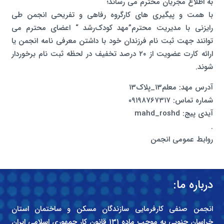
به اطلاع مجریان محترم می رساند؛
با همت و پیگیری های کارگروه رفاهی و تفریحی انجمن طی
رایزنی با مدیریت محترم”مهد کودک‌رشد “ اعضای محترم می
توانند جهت ثبت نام فرزندان خود با داشتن معرفی نامه‌ انجمن‌ یا
ارائه کارت عضویت از ۲۰ درصد تخفیف در لحظه ثبت نام برخوردار
شوند.
آدرس مهد: معلم۱۳_پلاک۱۳
شماره تماس: ۰۹۱۹۸۷۶۷۳۱۷
آیدی پیج: mahd_roshd
.
روابط عمومی انجمن
درباره ما:
انجمن صنفی کارفرمایی سازندگان مسکن و ساختمان استان
خراسان جنوبی به موجب ماده 131 قانون کار جمهوری اسلامی ایران