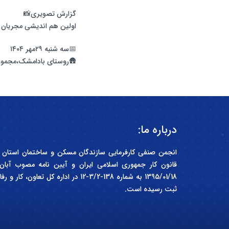
گزارش تصویری📸
اولین هم اندیشی مجریان ا
📅سه شنبه ۲۹مهر ۱۴۰۴
🛖روستای بادامشک،مجموعه کافه سران
درباره ما:
1395/01/18 به شماره 138-3/2-12 در اداره 
ثبت رسیده است.