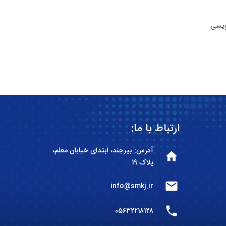
ویسی
ارتباط با ما:
آدرس: بیرجند، ابتدای خیابان معلم،
home
پلاک 19
mail
info@smkj.ir
phone
05632218128