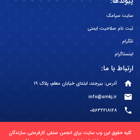
پیوندها:
سایت سپامک
ثبت نام صلاحیت ایمنی
تلگرام
اینستاگرام
ارتباط با ما:
home
آدرس: بیرجند، ابتدای خیابان معلم، پلاک 19
mail
info@smkj.ir
phone
05632218128
کلیه حقوق این وب سایت برای انجمن صنفی کارفرمایی سازندگان