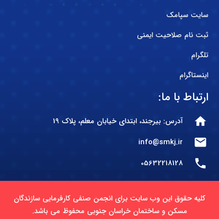
سایت سپامک
ثبت نام صلاحیت ایمنی
تلگرام
اینستاگرام
ارتباط با ما:
home
آدرس: بیرجند، ابتدای خیابان معلم، پلاک 19
mail
info@smkj.ir
phone
05632218128
کلیه حقوق این وب سایت برای انجمن صنفی کارفرمایی سازندگان
مسکن و ساختمان خراسان جنوبی محفوظ می باشد.