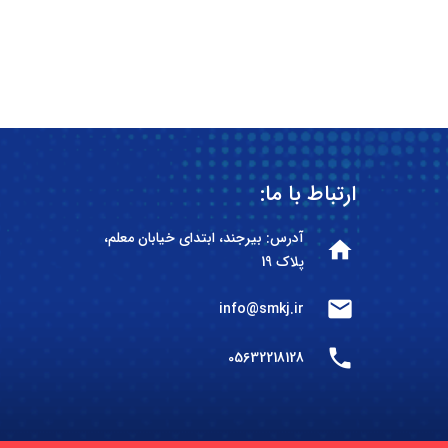
ارتباط با ما:
آدرس: بیرجند، ابتدای خیابان معلم،
home
پلاک 19
mail
info@smkj.ir
phone
05632218128