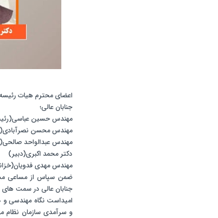
اعضای محترم هیات رئیسه 
جنابان عالی؛
مهندس حسین عباسی(رئی
مهندس محسن نصرآبادی(ن
مهندس عبدالواحد صالحی(
دکتر محمد اکبری(دبیر)
مهندس مهدی فدویان(خزانه
ضمن سپاس از مساعی مستم
جنابان عالی در سمت های فو
امیداست نگاه مهندسی و ه
و سرآمدی سازمان نظام مه