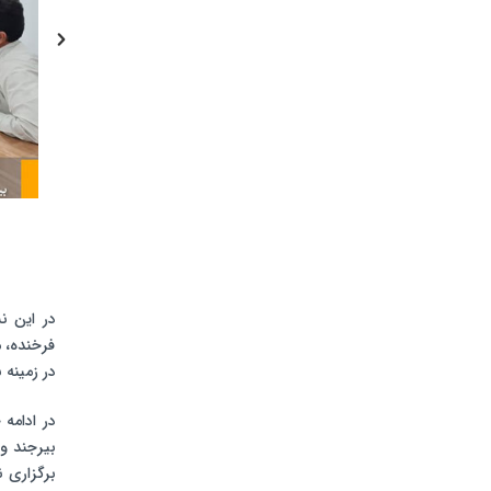
در این ن
فرخنده، م
در زمینه
در ادامه
بیرجند و 
برگزاری 