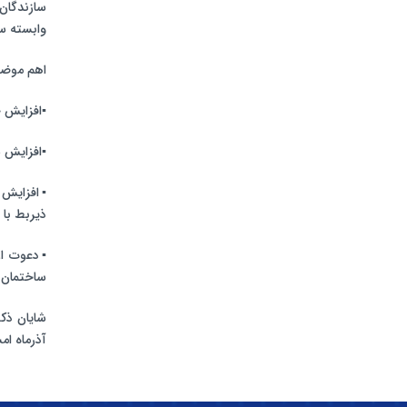
سازندگان
وابسته س
اهم موض
▪️افزایش 
▪️افزایش
▪️افزایش
ذیربط با 
▪️دعوت ا
ساختمان د
شایان ذک
آذرماه ام