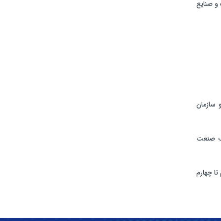
و صنایع
 سازمان
لف صنعت
ا چهارم