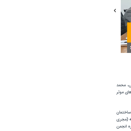
ی، محمد
های موثر
ساختمان
نه (مجری
ه انجمن