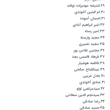
۲۹.اندیشه مهدیزاده نوقند
۳۰.ام البنین آخوندی
۳۱.احسان آسوده
۳۲.امیر ابراهیم آبادی
۳۳.امیر رسته
۳۴.مجید وارسته
۳۵.مجید نصیری
۳۶.مجتبی غلامی پور
۳۷.فرهاد قاسمی بجد
۳۸.فاطمه هوشیار
۳۹.عبدالفتاح صالحی
۴۰.عادل غریبی
۴۱.صادق آخوندی
۴۲.سیدمرتضی لولو
۴۳.سیدنجم الدین سعادتی
۴۴.رضا صادقی
۴۵.حمید صادقی