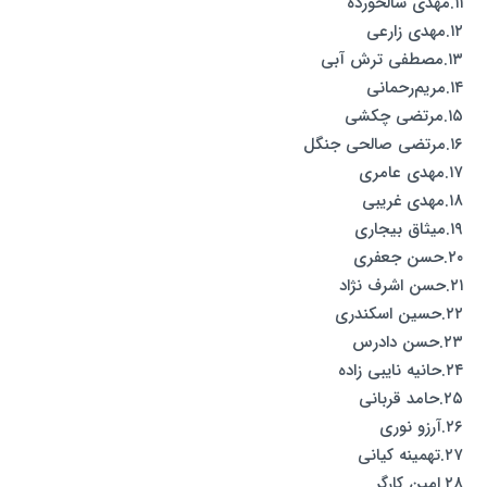
۱۱.مهدی سالخورده
۱۲.مهدی زارعی
۱۳.مصطفی ترش آبی
۱۴.مریم‌رحمانی
۱۵.مرتضی چکشی
۱۶.مرتضی صالحی جنگل
۱۷.مهدی عامری
۱۸.مهدی غریبی
۱۹.میثاق بیجاری
۲۰.حسن جعفری
۲۱.حسن اشرف نژاد
۲۲.حسین اسکندری
۲۳.حسن دادرس
۲۴.حانیه نایبی زاده
۲۵.حامد قربانی
۲۶.آرزو نوری
۲۷.تهمینه کیانی
۲۸.امین کارگر