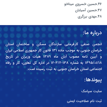
۴۶.حسین خسروی میناخو
۴۷.حسین آسیابان
۴۸.مهدی برزگری
درباره ما:
انجمن صنفی کارفرمایی سازندگان مسکن و ساختمان استان
خراسان جنوبی به موجب ماده 131 قانون کار جمهوری اسلامی ایران
و آیین نامه مصوب آبان ماه 1389 هیات وزیران در تاریخ
1395/01/18 به شماره 138-3/2-12 در اداره کل تعاون، کار و رفاه
اجتماعی استان خراسان جنوبی به ثبت رسیده است.
پیوندها:
سایت سپامک
ثبت نام صلاحیت ایمنی