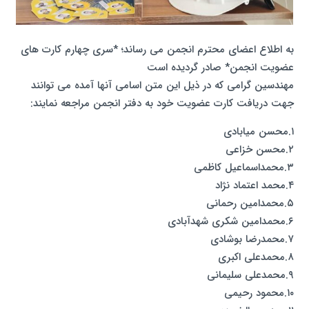
به اطلاع اعضای محترم انجمن می رساند؛ *سری چهارم کارت های
عضویت انجمن* صادر گردیده است
مهندسین گرامی که در ذیل این متن اسامی آنها آمده می توانند
جهت دریافت کارت عضویت خود به دفتر انجمن مراجعه نمایند:
۱.محسن میابادی
۲.محسن خزاعی
۳.محمداسماعیل کاظمی
۴.محمد اعتماد نژاد
۵.محمدامین رحمانی
۶.محمدامین شکری شهدآبادی
۷.محمدرضا بوشادی
۸‌.محمدعلی اکبری
۹.محمدعلی سلیمانی
۱۰.محمود رحیمی