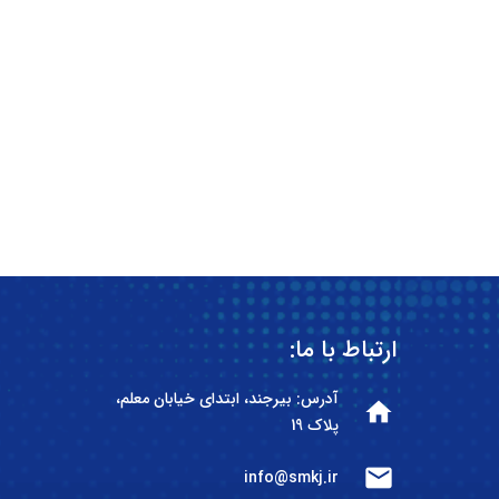
ارتباط با ما:
آدرس: بیرجند، ابتدای خیابان معلم،
home
پلاک 19
mail
info@smkj.ir