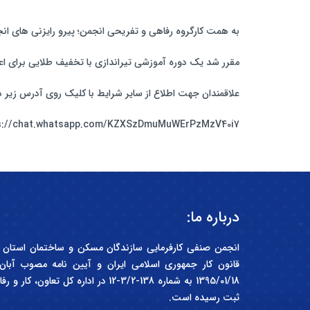
به همت کارگروه رفاهی و تفریحی انجمن؛ پیرو رایزنی های انج
مقرر شد یک دوره آموزشی تیراندازی با تخفیف طلایی برای ا
علاقمندان جهت اطلاع از سایر شرایط با کلیک روی آدرس زیر 
s://chat.whatsapp.com/KZXSzDmuMuWErPzMzV40i7
درباره ما:
1395/01/18 به شماره 138-3/2-12 در اداره 
ثبت رسیده است.