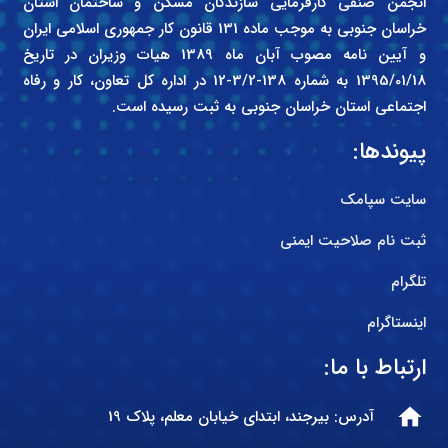
انجمن صنفی کارفرمایی سازندگان مسکن و ساختمان استان
خراسان جنوبی به موجب ماده 131 قانون کار جمهوری اسلامی ایران
و آیین نامه مصوب آبان ماه 1389 هیات وزیران در تاریخ
1395/01/18 به شماره 138-3/2-12 در اداره کل تعاون، کار و رفاه
اجتماعی استان خراسان جنوبی به ثبت رسیده است.
پیوندها:
سایت سپامک
ثبت نام صلاحیت ایمنی
تلگرام
اینستاگرام
ارتباط با ما:
home
آدرس: بیرجند، ابتدای خیابان معلم، پلاک 19