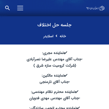
search
جلسه حل اختلاف
خانه
اسلایدر
✔️نماینده مجری:
▫️جناب آقای مهندس علیرضا نصرآبادی
(شرکت کرومیت سازه شرق )
✔️نماینده مالکین:
▫️جناب آقای نارمنجی
✔️نماینده محترم نظام مهندسی:
▫️جناب آقای مهندس مهدی فدویان
✔️نماینده محترم انجمن سازندگان: