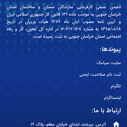
انجمن صنفی کارفرمایی سازندگان مسکن و ساختمان استان
خراسان جنوبی به موجب ماده 131 قانون کار جمهوری اسلامی ایران
و آیین نامه مصوب آبان ماه 1389 هیات وزیران در تاریخ
1395/01/18 به شماره 138-3/2-12 در اداره کل تعاون، کار و رفاه
اجتماعی استان خراسان جنوبی به ثبت رسیده است.
پیوندها:
سایت سپامک
ثبت نام صلاحیت ایمنی
تلگرام
اینستاگرام
ارتباط با ما:
home
آدرس: بیرجند، ابتدای خیابان معلم، پلاک 19