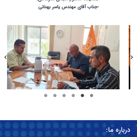
▫️جناب آقای مهندس یاسر بهدانی
درباره ما: