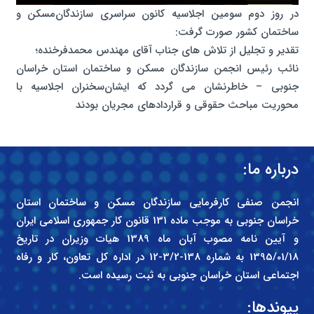
در روز دوم سومین اجلاسیه کانون سراسری سازندگان‌مسکن و
ساختمان کشور صورت گرفت:
تقدیر و تجلیل از تلاش های جناب آقای مهندس محمد‌فرخنده؛
نائب رئیس انجمن سازندگان مسکن و ساختمان استان خراسان
جنوبی – خاطرنشان می گردد که ایشان‌سخنران اجلاسیه با
محوریت مباحث حقوقی و قراردادهای مجریان بودند
درباره ما:
انجمن صنفی کارفرمایی سازندگان مسکن و ساختمان استان
خراسان جنوبی به موجب ماده 131 قانون کار جمهوری اسلامی ایران
و آیین نامه مصوب آبان ماه 1389 هیات وزیران در تاریخ
1395/01/18 به شماره 138-3/2-12 در اداره کل تعاون، کار و رفاه
اجتماعی استان خراسان جنوبی به ثبت رسیده است.
پیوندها: