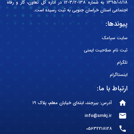
1395/01/18 به شماره 138-3/2-12 در اداره کل تعاون، کار و رفاه
اجتماعی استان خراسان جنوبی به ثبت رسیده است.
پیوندها:
سایت سپامک
ثبت نام صلاحیت ایمنی
تلگرام
اینستاگرام
ارتباط با ما:
home
آدرس: بیرجند، ابتدای خیابان معلم، پلاک 19
mail
info@smkj.ir
phone
05632218128