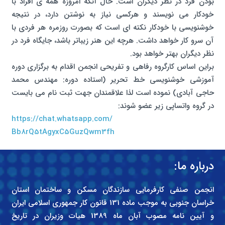
بودن فرد در نظر دیگران است. حال آنکه امروزه همه ی افراد با
خودکار می نویسند و هرکسی نیاز به نوشتن دارد، در نتیجه
خوشنویسی با خودکار نکته ای است که بصورت روزمره هر فردی با
آن سرو کار خواهد داشت. هرچه این هنر زیباتر باشد، جایگاه فرد در
نظر دیگران بهتر خواهد بود.
براین اساس کارگروه رفاهی و تفریحی انجمن اقدام به برگزاری دوره
آموزشی خوشنویسی خط تحریر (استاده دوره: مهندس محمد
حاجی آبادی) نموده است لذا علاقمندان جهت ثبت نام می بایست
در گروه واتساپی زیر عضو شوند:
https://chat.whatsapp.com/
Bb8rQ5tAgyxC5GuzQwm3fh
درباره ما:
انجمن صنفی کارفرمایی سازندگان مسکن و ساختمان استان
خراسان جنوبی به موجب ماده 131 قانون کار جمهوری اسلامی ایران
و آیین نامه مصوب آبان ماه 1389 هیات وزیران در تاریخ