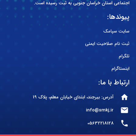
اجتماعی استان خراسان جنوبی به ثبت رسیده است.
پیوندها:
سایت سپامک
ثبت نام صلاحیت ایمنی
تلگرام
اینستاگرام
ارتباط با ما:
home
آدرس: بیرجند، ابتدای خیابان معلم، پلاک 19
mail
info@smkj.ir
phone
05632218128