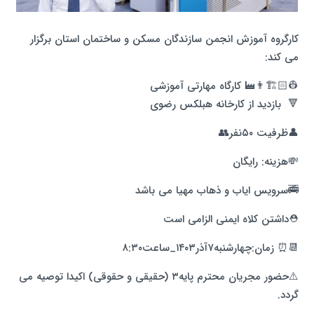
کارگروه آموزش انجمن سازندگان مسکن و ساختمان استان برگزار
می کند:
👷🏻🏗👨‍🏭 کارگاه مهارتی آموزشی
🔻 بازدید از کارخانه هبلکس رضوی
👤ظرفیت ۵۰نفر👥️
💸هزینه: رایگان
🚎سرویس ایاب و ذهاب مهیا می باشد
⛑️داشتن کلاه ایمنی الزامی است
📆⏰️ زمان:چهارشنبه۷آذر۱۴۰۳_ساعت۸:۳۰
⚠️حضور مجریان محترم پایه۳ (حقیقی و حقوقی) اکیدا توصیه می
گردد.