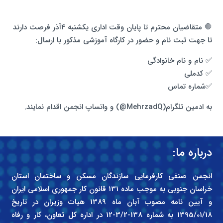
🛑 متقاضیان محترم تا پایان وقت اداری یکشنبه ۴آذر فرصت دارند
تا جهت ثبت نام و حضور در کارگاه آموزشی مذکور با ارسال:
✅️ نام و نام خانوادگی
✅️ کدملی
✅️شماره تماس
به ادمین تلگرام(MehrzadQ@) و واتساپ انجمن اقدام نمایند.
درباره ما:
انجمن صنفی کارفرمایی سازندگان مسکن و ساختمان استان
خراسان جنوبی به موجب ماده 131 قانون کار جمهوری اسلامی ایران
و آیین نامه مصوب آبان ماه 1389 هیات وزیران در تاریخ
1395/01/18 به شماره 138-3/2-12 در اداره کل تعاون، کار و رفاه