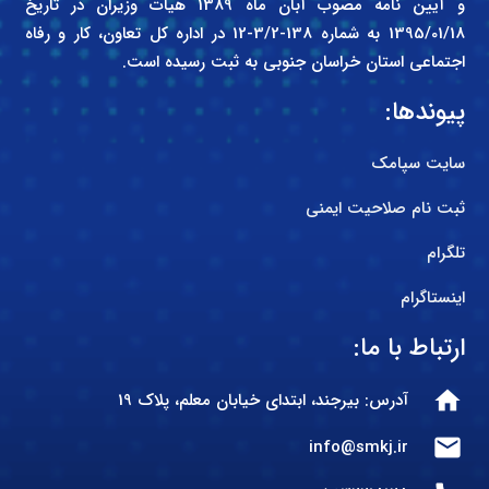
و آیین نامه مصوب آبان ماه 1389 هیات وزیران در تاریخ
1395/01/18 به شماره 138-3/2-12 در اداره کل تعاون، کار و رفاه
اجتماعی استان خراسان جنوبی به ثبت رسیده است.
پیوندها:
سایت سپامک
ثبت نام صلاحیت ایمنی
تلگرام
اینستاگرام
ارتباط با ما:
home
آدرس: بیرجند، ابتدای خیابان معلم، پلاک 19
mail
info@smkj.ir