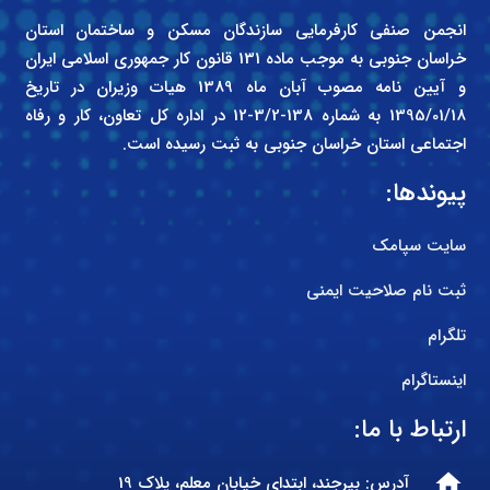
انجمن صنفی کارفرمایی سازندگان مسکن و ساختمان استان
خراسان جنوبی به موجب ماده 131 قانون کار جمهوری اسلامی ایران
و آیین نامه مصوب آبان ماه 1389 هیات وزیران در تاریخ
1395/01/18 به شماره 138-3/2-12 در اداره کل تعاون، کار و رفاه
اجتماعی استان خراسان جنوبی به ثبت رسیده است.
پیوندها:
سایت سپامک
ثبت نام صلاحیت ایمنی
تلگرام
اینستاگرام
ارتباط با ما:
home
آدرس: بیرجند، ابتدای خیابان معلم، پلاک 19