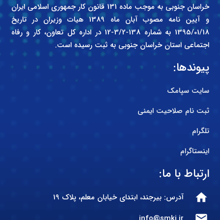
خراسان جنوبی به موجب ماده 131 قانون کار جمهوری اسلامی ایران
و آیین نامه مصوب آبان ماه 1389 هیات وزیران در تاریخ
1395/01/18 به شماره 138-3/2-12 در اداره کل تعاون، کار و رفاه
اجتماعی استان خراسان جنوبی به ثبت رسیده است.
پیوندها:
سایت سپامک
ثبت نام صلاحیت ایمنی
تلگرام
اینستاگرام
ارتباط با ما:
home
آدرس: بیرجند، ابتدای خیابان معلم، پلاک 19
mail
info@smkj.ir