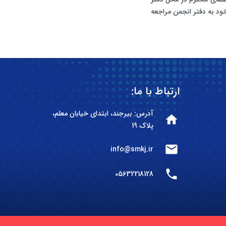
د به دفتر انجمن مراجعه
ارتباط با ما:
آدرس: بیرجند، ابتدای خیابان معلم،
home
پلاک 19
mail
info@smkj.ir
phone
05632218128