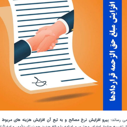
ی رساند؛ پ
یرو افزایش نرخ مصالح و به تبع آن افزایش هزینه های مربوط 
ز تضییع حقوق اعضای محترم،
مرامنامه با مبالغ جدید جهت تایید(مهر و امضا)