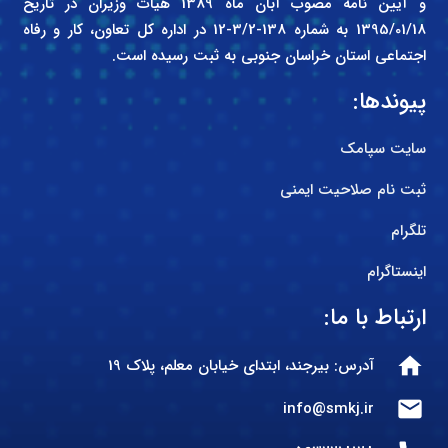
و آیین نامه مصوب آبان ماه 1389 هیات وزیران در تاریخ
1395/01/18 به شماره 138-3/2-12 در اداره کل تعاون، کار و رفاه
اجتماعی استان خراسان جنوبی به ثبت رسیده است.
پیوندها:
سایت سپامک
ثبت نام صلاحیت ایمنی
تلگرام
اینستاگرام
ارتباط با ما:
home
آدرس: بیرجند، ابتدای خیابان معلم، پلاک 19
mail
info@smkj.ir