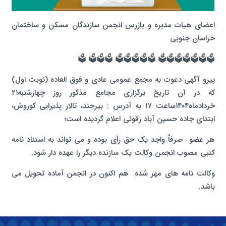
اعضای هیات مدیره و بازرس انجمن سازندگان مسکن و ساختمان
خراسان جنوبی
🗳️🗳️🗳️🗳️🗳️🗳️🗳️ 🗳️🗳️🗳️🗳️🗳️ 🗳️🗳️🗳️ 🗳️
پیرو آگهی دعوت به مجمع عمومی عادی و فوق العاده (نوبت اول)
که در آن تاریخ برگزاری مجامع مذکور روز چهارشنبه۲۱
خردادماه۱۴۰۴ساعت ۱۷ به آدرس : بیرجند، تالار پذیرایی کوروش،
ابتدای جاده حسین آباد رقوئی اعلام گردیده است؛
هر عضو صرفاً واجد یک حق رأی بوده و می تواند به استناد نامه
کتبی مصوب انجمن وکالت یک سازنده دیگر را عهده دار شود.
وکالت نامه های مهر شده هم اکنون در انجمن آماده تحویل می
باشد.