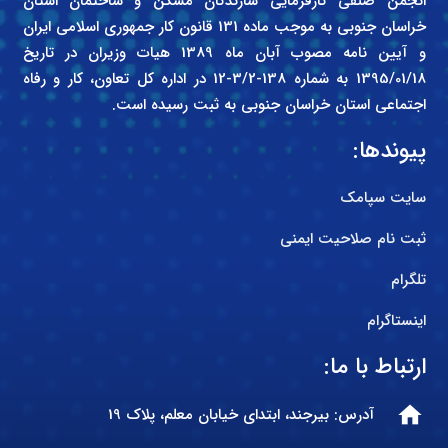
انجمن صنفی کارفرمایی سازندگان مسکن و ساختمان استان
خراسان جنوبی به موجب ماده 131 قانون کار جمهوری اسلامی ایران
و آیین نامه مصوب آبان ماه 1389 هیات وزیران در تاریخ
1395/01/18 به شماره 138-3/2-12 در اداره کل تعاون، کار و رفاه
اجتماعی استان خراسان جنوبی به ثبت رسیده است.
پیوندها:
سایت سپامک
ثبت نام صلاحیت ایمنی
تلگرام
اینستاگرام
ارتباط با ما:
home
آدرس: بیرجند، ابتدای خیابان معلم، پلاک 19